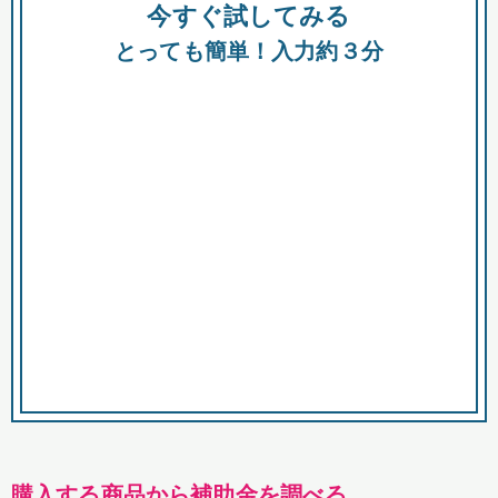
今すぐ試してみる
種類
都
補助金
とっても簡単！入力約３分
助成金
融資
出資
公募期間
市
募集中のみ
購入する商品・サービス
商品で絞り込む
対象経費で絞り込む
キーワード
購入する商品から補助金を調べる