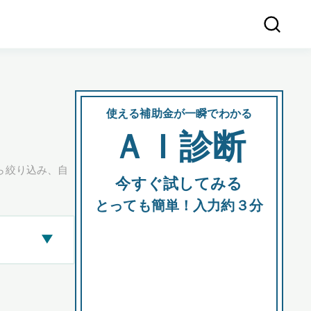
使える補助金が一瞬でわかる
会社
ＡＩ診断
所在
ら絞り込み、自
今すぐ試してみる
都道府
とっても簡単！入力約３分
▶
市区町