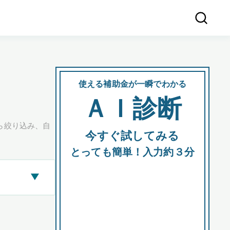
使える補助金が一瞬でわかる
会社
ＡＩ診断
所在
ら絞り込み、自
今すぐ試してみる
都道府
とっても簡単！入力約３分
▶
市区町