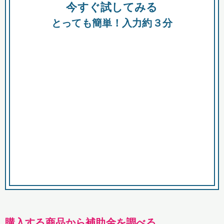
今すぐ試してみる
種類
都
補助金
とっても簡単！入力約３分
助成金
融資
出資
公募期間
市
募集中のみ
購入する商品・サービス
商品で絞り込む
対象経費で絞り込む
キーワード
購入する商品から補助金を調べる