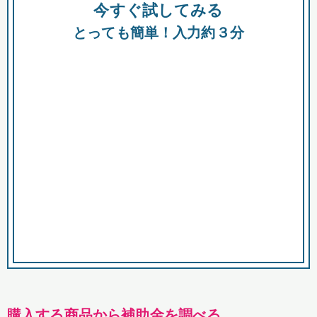
今すぐ試してみる
種類
都
補助金
とっても簡単！入力約３分
助成金
融資
出資
公募期間
市
募集中のみ
購入する商品・サービス
商品で絞り込む
対象経費で絞り込む
キーワード
購入する商品から補助金を調べる