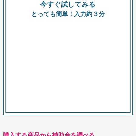
今すぐ試してみる
種類
都
補助金
とっても簡単！入力約３分
助成金
融資
出資
公募期間
市
募集中のみ
購入する商品・サービス
商品で絞り込む
対象経費で絞り込む
キーワード
購入する商品から補助金を調べる