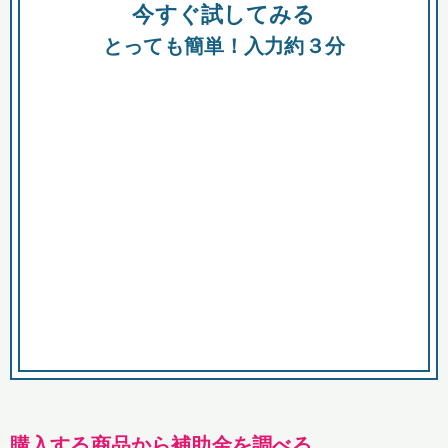
今すぐ試してみる
種類
都
補助金
とっても簡単！入力約３分
助成金
融資
出資
公募期間
市
募集中のみ
購入する商品・サービス
商品で絞り込む
対象経費で絞り込む
キーワード
購入する商品から補助金を調べる