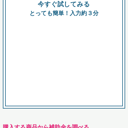
今すぐ試してみる
種類
都
補助金
とっても簡単！入力約３分
助成金
融資
出資
公募期間
市
募集中のみ
購入する商品・サービス
商品で絞り込む
対象経費で絞り込む
キーワード
購入する商品から補助金を調べる