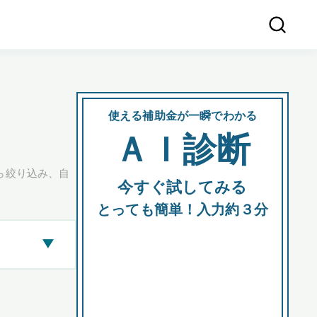
使える補助金が一瞬でわかる
会社
ＡＩ診断
所在
ら絞り込み、自
今すぐ試してみる
都道府
とっても簡単！入力約３分
▶
市区町