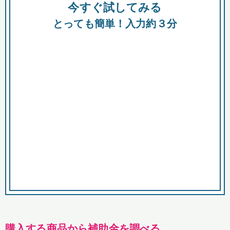
今すぐ試してみる
種類
都
補助金
とっても簡単！入力約３分
助成金
融資
出資
公募期間
市
募集中のみ
購入する商品・サービス
商品で絞り込む
対象経費で絞り込む
キーワード
購入する商品から補助金を調べる