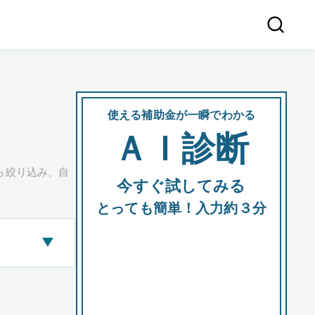
使える補助金が一瞬でわかる
会社
ＡＩ診断
所在
ら絞り込み、自
今すぐ試してみる
都道府
とっても簡単！入力約３分
▶
市区町