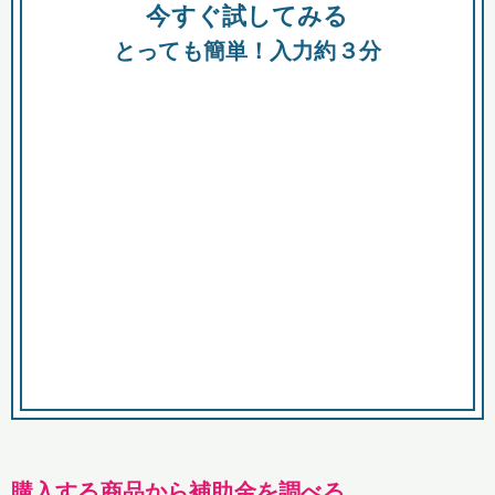
今すぐ試してみる
種類
都
補助金
とっても簡単！入力約３分
助成金
融資
出資
公募期間
市
募集中のみ
購入する商品・サービス
商品で絞り込む
対象経費で絞り込む
キーワード
購入する商品から補助金を調べる