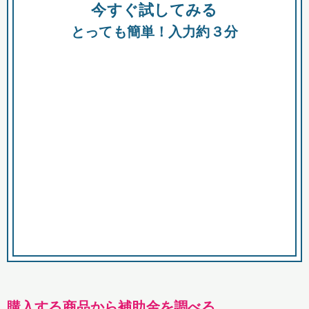
今すぐ試してみる
種類
都
補助金
とっても簡単！入力約３分
助成金
融資
出資
公募期間
市
募集中のみ
購入する商品・サービス
商品で絞り込む
対象経費で絞り込む
キーワード
購入する商品から補助金を調べる