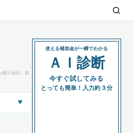
使える補助金が一瞬でわかる
会社
ＡＩ診断
所在
ら絞り込み、自
今すぐ試してみる
都道府
とっても簡単！入力約３分
▶
市区町