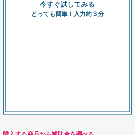
今すぐ試してみる
種類
都
補助金
とっても簡単！入力約３分
助成金
融資
出資
公募期間
市
募集中のみ
購入する商品・サービス
商品で絞り込む
対象経費で絞り込む
キーワード
購入する商品から補助金を調べる