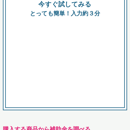
今すぐ試してみる
種類
都
補助金
とっても簡単！入力約３分
助成金
融資
出資
公募期間
市
募集中のみ
購入する商品・サービス
商品で絞り込む
対象経費で絞り込む
キーワード
購入する商品から補助金を調べる