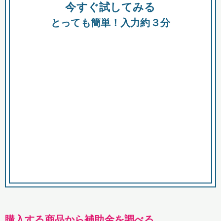
今すぐ試してみる
種類
都
補助金
とっても簡単！入力約３分
助成金
融資
出資
公募期間
市
募集中のみ
購入する商品・サービス
商品で絞り込む
対象経費で絞り込む
キーワード
購入する商品から補助金を調べる