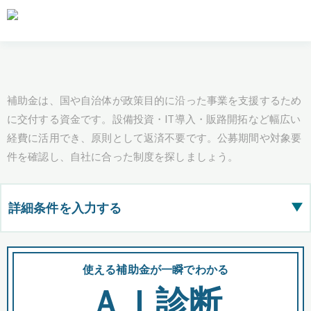
補助金は、国や自治体が政策目的に沿った事業を支援するため
に交付する資金です。設備投資・IT導入・販路開拓など幅広い
経費に活用でき、原則として返済不要です。公募期間や対象要
件を確認し、自社に合った制度を探しましょう。
詳細条件を入力する
▶
都道府県
使える補助金が一瞬でわかる
会
ＡＩ診断
全国の検索結果を含めて表示