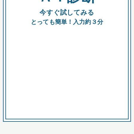
今すぐ試してみる
種類
都
補助金
とっても簡単！入力約３分
助成金
融資
出資
公募期間
市
募集中のみ
購入する商品・サービス
商品で絞り込む
対象経費で絞り込む
キーワード