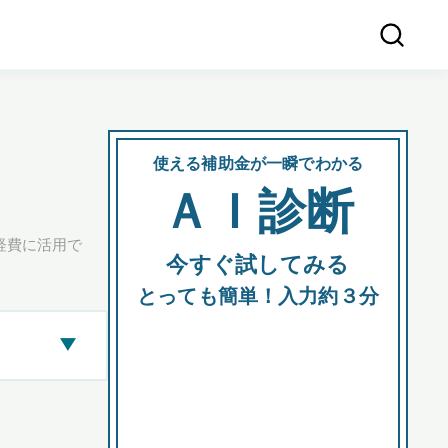
使える補助金が一瞬でわかる
会社
ＡＩ診断
所在
経費に活用で
今すぐ試してみる
都道府
とっても簡単！入力約３分
▶
市区町