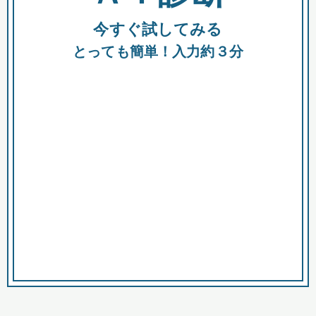
今すぐ試してみる
種類
都
補助金
とっても簡単！入力約３分
助成金
融資
出資
公募期間
市
募集中のみ
購入する商品・サービス
商品で絞り込む
対象経費で絞り込む
キーワード