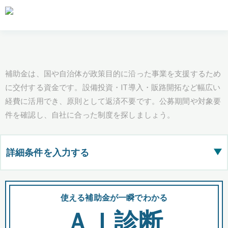
補助金は、国や自治体が政策目的に沿った事業を支援するため
に交付する資金です。設備投資・IT導入・販路開拓など幅広い
経費に活用でき、原則として返済不要です。公募期間や対象要
件を確認し、自社に合った制度を探しましょう。
詳細条件を入力する
▶
都道府県
使える補助金が一瞬でわかる
会
ＡＩ診断
全国の検索結果を含めて表示