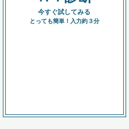
今すぐ試してみる
種類
都
補助金
とっても簡単！入力約３分
助成金
融資
出資
公募期間
市
募集中のみ
購入する商品・サービス
商品で絞り込む
対象経費で絞り込む
キーワード