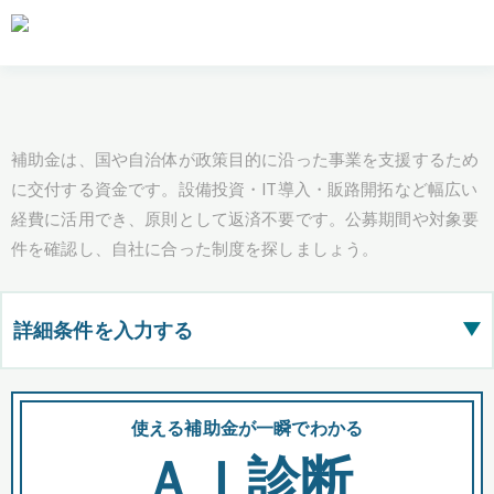
補助金は、国や自治体が政策目的に沿った事業を支援するため
に交付する資金です。設備投資・IT導入・販路開拓など幅広い
経費に活用でき、原則として返済不要です。公募期間や対象要
件を確認し、自社に合った制度を探しましょう。
詳細条件を入力する
▶
都道府県
使える補助金が一瞬でわかる
会
ＡＩ診断
全国の検索結果を含めて表示