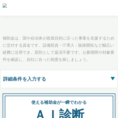
補助金は、国や自治体が政策目的に沿った事業を支援するため
に交付する資金です。設備投資・IT導入・販路開拓など幅広い
経費に活用でき、原則として返済不要です。公募期間や対象要
件を確認し、自社に合った制度を探しましょう。
詳細条件を入力する
▶
都道府県
使える補助金が一瞬でわかる
会
ＡＩ診断
全国の検索結果を含めて表示