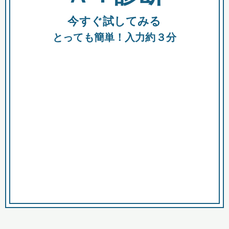
今すぐ試してみる
種類
都
補助金
とっても簡単！入力約３分
助成金
融資
出資
公募期間
市
募集中のみ
購入する商品・サービス
商品で絞り込む
対象経費で絞り込む
キーワード