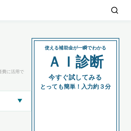
使える補助金が一瞬でわかる
会社
ＡＩ診断
所在
経費に活用で
今すぐ試してみる
都道府
とっても簡単！入力約３分
▶
市区町