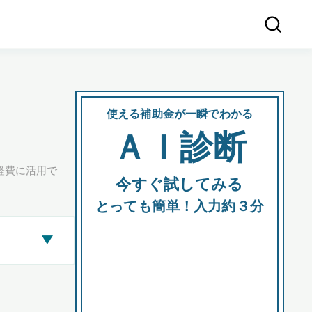
使える補助金が一瞬でわかる
会社
ＡＩ診断
所在
経費に活用で
今すぐ試してみる
都道府
とっても簡単！入力約３分
▶
市区町