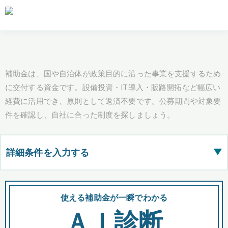
補助金は、国や自治体が政策目的に沿った事業を支援するため
に交付する資金です。設備投資・IT導入・販路開拓など幅広い
経費に活用でき、原則として返済不要です。公募期間や対象要
件を確認し、自社に合った制度を探しましょう。
詳細条件を入力する
▶
都道府県
使える補助金が一瞬でわかる
会
ＡＩ診断
全国の検索結果を含めて表示