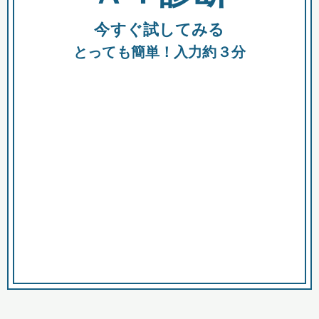
今すぐ試してみる
種類
都
補助金
とっても簡単！入力約３分
助成金
融資
出資
公募期間
市
募集中のみ
購入する商品・サービス
商品で絞り込む
対象経費で絞り込む
キーワード