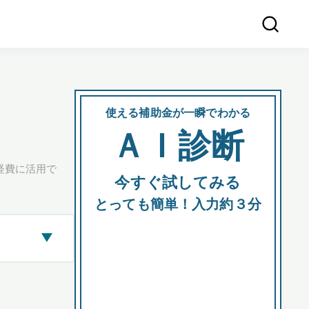
使える補助金が一瞬でわかる
会社
ＡＩ診断
所在
経費に活用で
今すぐ試してみる
都道府
とっても簡単！入力約３分
▶
市区町