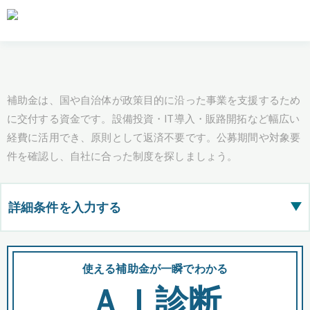
補助金は、国や自治体が政策目的に沿った事業を支援するため
に交付する資金です。設備投資・IT導入・販路開拓など幅広い
経費に活用でき、原則として返済不要です。公募期間や対象要
件を確認し、自社に合った制度を探しましょう。
詳細条件を入力する
▶
都道府県
使える補助金が一瞬でわかる
会
ＡＩ診断
全国の検索結果を含めて表示