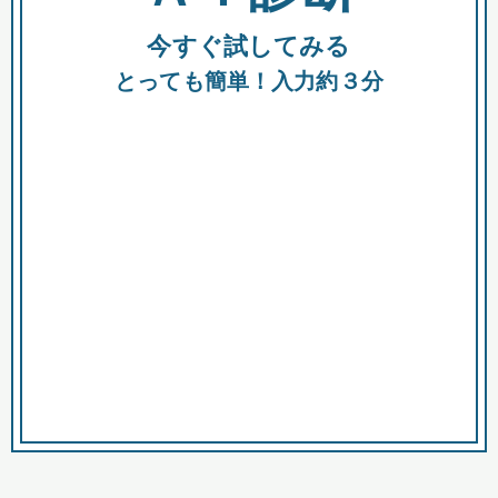
今すぐ試してみる
種類
都
補助金
とっても簡単！入力約３分
助成金
融資
出資
公募期間
市
募集中のみ
購入する商品・サービス
商品で絞り込む
対象経費で絞り込む
キーワード