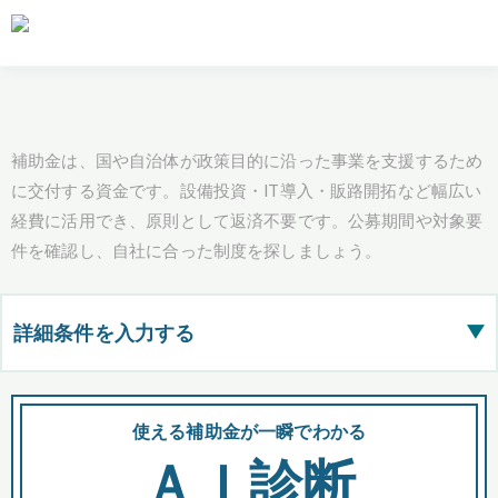
補助金は、国や自治体が政策目的に沿った事業を支援するため
に交付する資金です。設備投資・IT導入・販路開拓など幅広い
経費に活用でき、原則として返済不要です。公募期間や対象要
件を確認し、自社に合った制度を探しましょう。
詳細条件を入力する
▶
都道府県
使える補助金が一瞬でわかる
会
ＡＩ診断
全国の検索結果を含めて表示