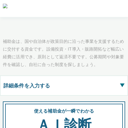
補助金は、国や自治体が政策目的に沿った事業を支援するため
に交付する資金です。設備投資・IT導入・販路開拓など幅広い
経費に活用でき、原則として返済不要です。公募期間や対象要
件を確認し、自社に合った制度を探しましょう。
詳細条件を入力する
▶
都道府県
使える補助金が一瞬でわかる
会
ＡＩ診断
全国の検索結果を含めて表示