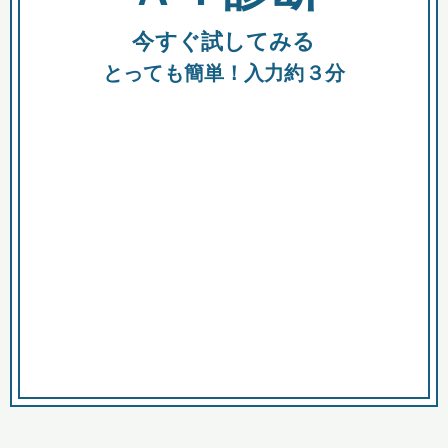
今すぐ試してみる
種類
都
補助金
とっても簡単！入力約３分
助成金
融資
出資
公募期間
市
募集中のみ
購入する商品・サービス
商品で絞り込む
対象経費で絞り込む
キーワード