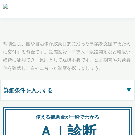
補助金は、国や自治体が政策目的に沿った事業を支援するため
に交付する資金です。設備投資・IT導入・販路開拓など幅広い
経費に活用でき、原則として返済不要です。公募期間や対象要
件を確認し、自社に合った制度を探しましょう。
詳細条件を入力する
▶
都道府県
使える補助金が一瞬でわかる
会
ＡＩ診断
全国の検索結果を含めて表示