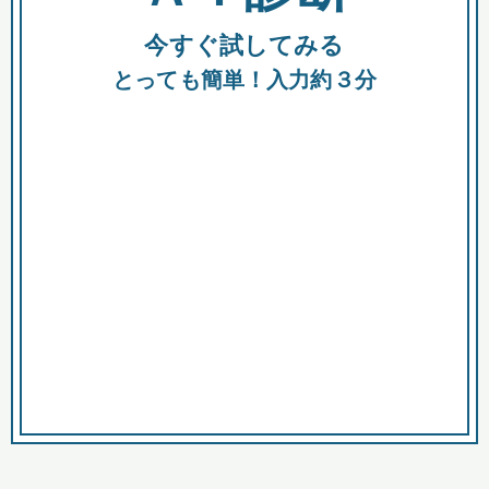
今すぐ試してみる
種類
都
補助金
とっても簡単！入力約３分
助成金
融資
出資
公募期間
市
募集中のみ
購入する商品・サービス
商品で絞り込む
対象経費で絞り込む
キーワード