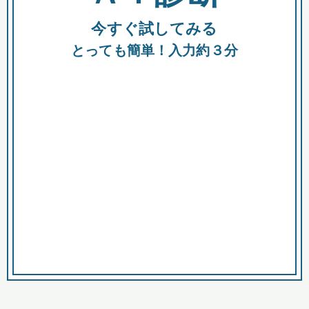
今すぐ試してみる
種類
都
補助金
とっても簡単！入力約３分
助成金
融資
出資
公募期間
市
募集中のみ
購入する商品・サービス
商品で絞り込む
対象経費で絞り込む
キーワード