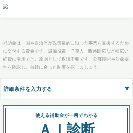
補助金は、国や自治体が政策目的に沿った事業を支援するため
に交付する資金です。設備投資・IT導入・販路開拓など幅広い
経費に活用でき、原則として返済不要です。公募期間や対象要
件を確認し、自社に合った制度を探しましょう。
詳細条件を入力する
▶
都道府県
使える補助金が一瞬でわかる
会
ＡＩ診断
全国の検索結果を含めて表示