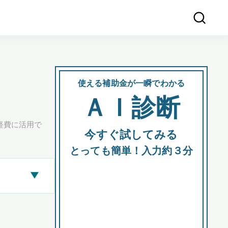
使える補助金が一瞬でわかる
会社
ＡＩ診断
所在
経費に活用で
今すぐ試してみる
都道府
とっても簡単！入力約３分
▶
市区町