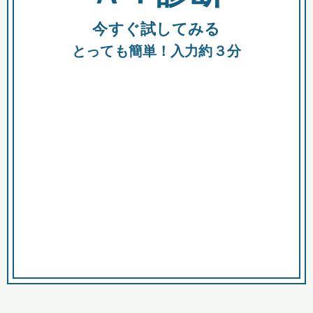
今すぐ試してみる
種類
都
補助金
とっても簡単！入力約３分
助成金
融資
出資
公募期間
市
募集中のみ
購入する商品・サービス
商品で絞り込む
対象経費で絞り込む
キーワード