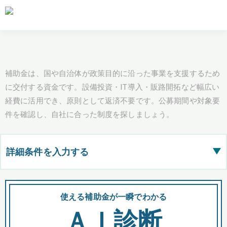
補助金は、国や自治体が政策目的に沿った事業を支援するため
に交付する資金です。設備投資・IT導入・販路開拓など幅広い
経費に活用でき、原則として返済不要です。公募期間や対象要
件を確認し、自社に合った制度を探しましょう。
詳細条件を入力する
▶
都道府県
使える補助金が一瞬でわかる
会
ＡＩ診断
全国の検索結果を含めて表示