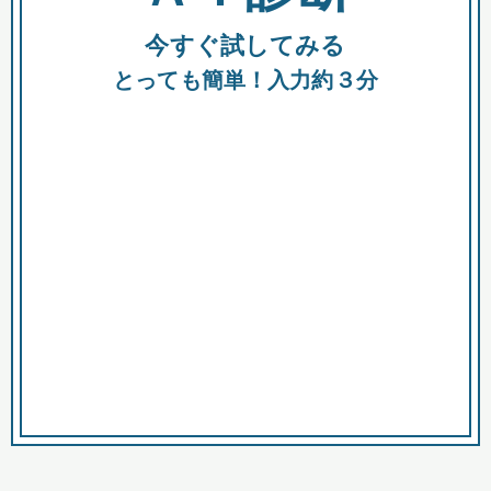
今すぐ試してみる
種類
都
補助金
とっても簡単！入力約３分
助成金
融資
出資
公募期間
市
募集中のみ
購入する商品・サービス
商品で絞り込む
対象経費で絞り込む
キーワード