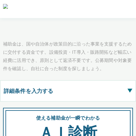
補助金は、国や自治体が政策目的に沿った事業を支援するため
に交付する資金です。設備投資・IT導入・販路開拓など幅広い
経費に活用でき、原則として返済不要です。公募期間や対象要
件を確認し、自社に合った制度を探しましょう。
詳細条件を入力する
▶
都道府県
使える補助金が一瞬でわかる
会
ＡＩ診断
全国の検索結果を含めて表示