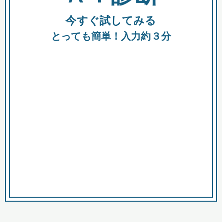
今すぐ試してみる
種類
都
補助金
とっても簡単！入力約３分
助成金
融資
出資
公募期間
市
募集中のみ
購入する商品・サービス
商品で絞り込む
対象経費で絞り込む
キーワード