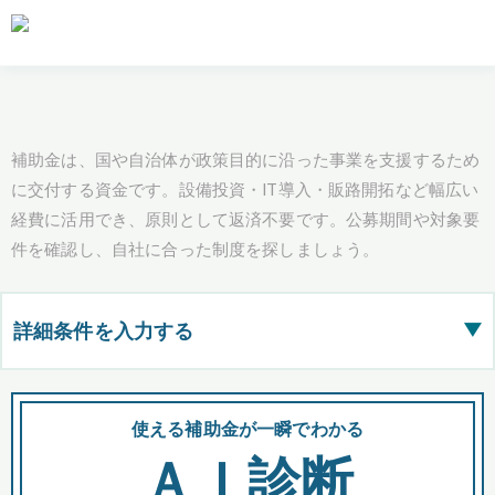
補助金は、国や自治体が政策目的に沿った事業を支援するため
に交付する資金です。設備投資・IT導入・販路開拓など幅広い
経費に活用でき、原則として返済不要です。公募期間や対象要
件を確認し、自社に合った制度を探しましょう。
詳細条件を入力する
▶
都道府県
使える補助金が一瞬でわかる
会
ＡＩ診断
全国の検索結果を含めて表示