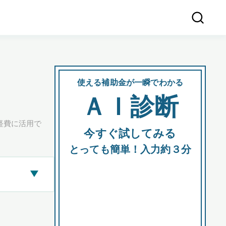
使える補助金が一瞬でわかる
会社
ＡＩ診断
所在
経費に活用で
今すぐ試してみる
都道府
とっても簡単！入力約３分
▶
市区町