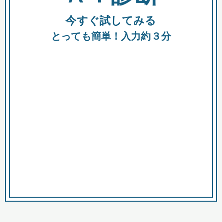
今すぐ試してみる
種類
都
補助金
とっても簡単！入力約３分
助成金
融資
出資
公募期間
市
募集中のみ
購入する商品・サービス
商品で絞り込む
対象経費で絞り込む
キーワード