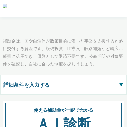
補助金は、国や自治体が政策目的に沿った事業を支援するため
に交付する資金です。設備投資・IT導入・販路開拓など幅広い
経費に活用でき、原則として返済不要です。公募期間や対象要
件を確認し、自社に合った制度を探しましょう。
詳細条件を入力する
▶
都道府県
使える補助金が一瞬でわかる
会
ＡＩ診断
全国の検索結果を含めて表示