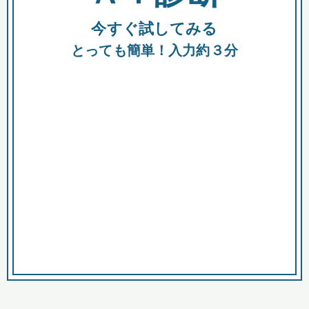
今すぐ試してみる
種類
都
補助金
とっても簡単！入力約３分
助成金
融資
出資
公募期間
市
募集中のみ
購入する商品・サービス
商品で絞り込む
対象経費で絞り込む
キーワード