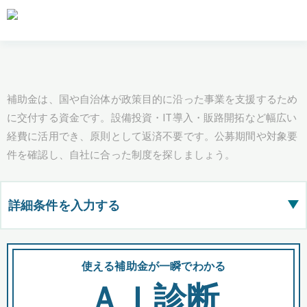
補助金は、国や自治体が政策目的に沿った事業を支援するため
に交付する資金です。設備投資・IT導入・販路開拓など幅広い
経費に活用でき、原則として返済不要です。公募期間や対象要
件を確認し、自社に合った制度を探しましょう。
詳細条件を入力する
▶
都道府県
使える補助金が一瞬でわかる
会
ＡＩ診断
全国の検索結果を含めて表示