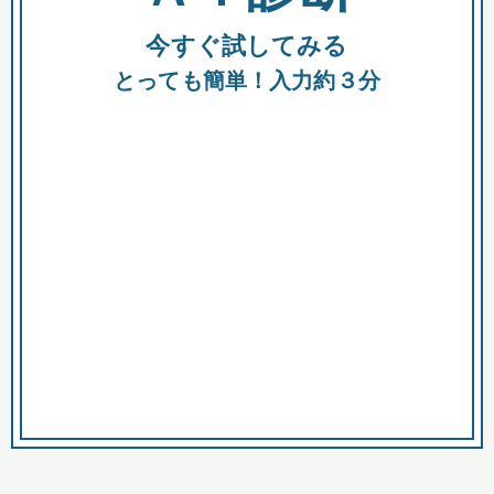
今すぐ試してみる
種類
都
補助金
とっても簡単！入力約３分
助成金
融資
出資
公募期間
市
募集中のみ
購入する商品・サービス
商品で絞り込む
対象経費で絞り込む
キーワード