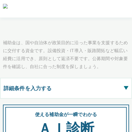
補助金は、国や自治体が政策目的に沿った事業を支援するため
に交付する資金です。設備投資・IT導入・販路開拓など幅広い
経費に活用でき、原則として返済不要です。公募期間や対象要
件を確認し、自社に合った制度を探しましょう。
詳細条件を入力する
▶
都道府県
使える補助金が一瞬でわかる
会
ＡＩ診断
全国の検索結果を含めて表示