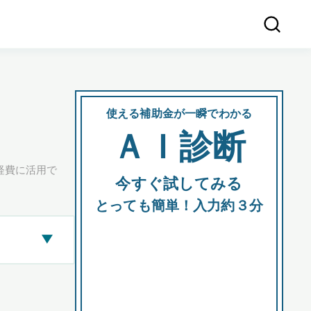
使える補助金が一瞬でわかる
会社
ＡＩ診断
所在
経費に活用で
今すぐ試してみる
都道府
とっても簡単！入力約３分
▶
市区町