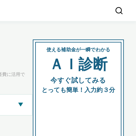
使える補助金が一瞬でわかる
会社
ＡＩ診断
所在
経費に活用で
今すぐ試してみる
都道府
とっても簡単！入力約３分
▶
市区町