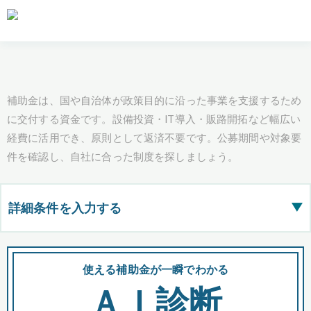
補助金は、国や自治体が政策目的に沿った事業を支援するため
に交付する資金です。設備投資・IT導入・販路開拓など幅広い
経費に活用でき、原則として返済不要です。公募期間や対象要
件を確認し、自社に合った制度を探しましょう。
詳細条件を入力する
▶
都道府県
使える補助金が一瞬でわかる
会
ＡＩ診断
全国の検索結果を含めて表示