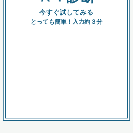
今すぐ試してみる
種類
都
補助金
とっても簡単！入力約３分
助成金
融資
出資
公募期間
市
募集中のみ
購入する商品・サービス
商品で絞り込む
対象経費で絞り込む
キーワード