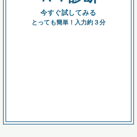
今すぐ試してみる
種類
都
補助金
とっても簡単！入力約３分
助成金
融資
出資
公募期間
市
募集中のみ
購入する商品・サービス
商品で絞り込む
対象経費で絞り込む
キーワード