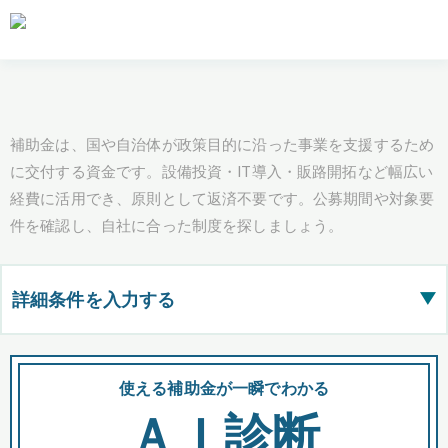
補助金は、国や自治体が政策目的に沿った事業を支援するため
に交付する資金です。設備投資・IT導入・販路開拓など幅広い
経費に活用でき、原則として返済不要です。公募期間や対象要
件を確認し、自社に合った制度を探しましょう。
詳細条件を入力する
▶
都道府県
使える補助金が一瞬でわかる
会
ＡＩ診断
全国の検索結果を含めて表示