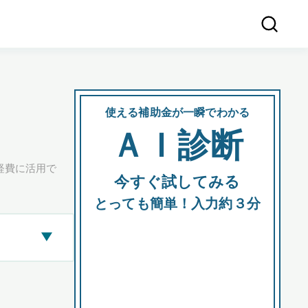
使える補助金が一瞬でわかる
会社
ＡＩ診断
所在
経費に活用で
今すぐ試してみる
都道府
とっても簡単！入力約３分
▶
市区町