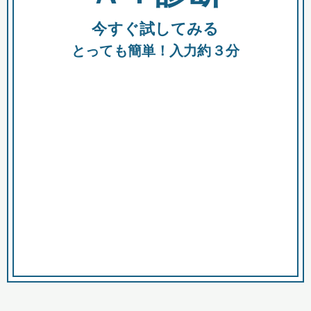
今すぐ試してみる
種類
都
補助金
とっても簡単！入力約３分
助成金
融資
出資
公募期間
市
募集中のみ
購入する商品・サービス
商品で絞り込む
対象経費で絞り込む
キーワード