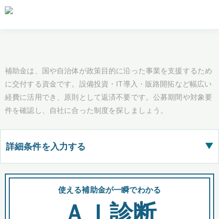
補助金は、国や自治体が政策目的に沿った事業を支援するため
に交付する資金です。設備投資・IT導入・販路開拓など幅広い
経費に活用でき、原則として返済不要です。公募期間や対象要
件を確認し、自社に合った制度を探しましょう。
詳細条件を入力する
▶
都道府県
使える補助金が一瞬でわかる
会
ＡＩ診断
全国の検索結果を含めて表示