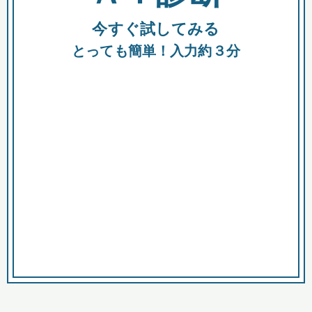
今すぐ試してみる
種類
都
補助金
とっても簡単！入力約３分
助成金
融資
出資
公募期間
市
募集中のみ
購入する商品・サービス
商品で絞り込む
対象経費で絞り込む
キーワード