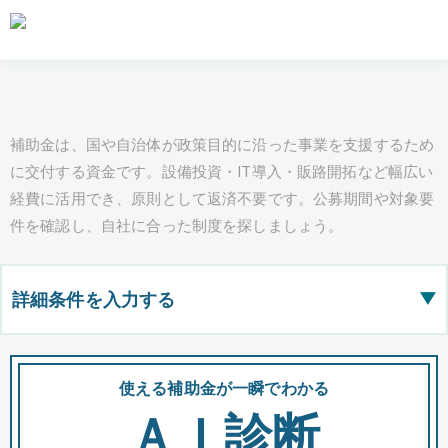
補助金は、国や自治体が政策目的に沿った事業を支援するため
に交付する資金です。設備投資・IT導入・販路開拓など幅広い
経費に活用でき、原則として返済不要です。公募期間や対象要
件を確認し、自社に合った制度を探しましょう。
詳細条件を入力する
▶
都道府県
使える補助金が一瞬でわかる
会
ＡＩ診断
全国の検索結果を含めて表示