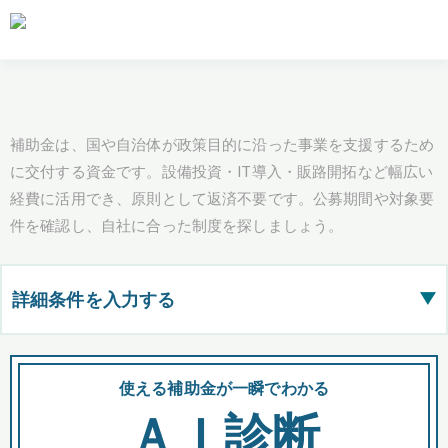
補助金は、国や自治体が政策目的に沿った事業を支援するため
に交付する資金です。設備投資・IT導入・販路開拓など幅広い
経費に活用でき、原則として返済不要です。公募期間や対象要
件を確認し、自社に合った制度を探しましょう。
詳細条件を入力する
▶
都道府県
使える補助金が一瞬でわかる
会
ＡＩ診断
全国の検索結果を含めて表示