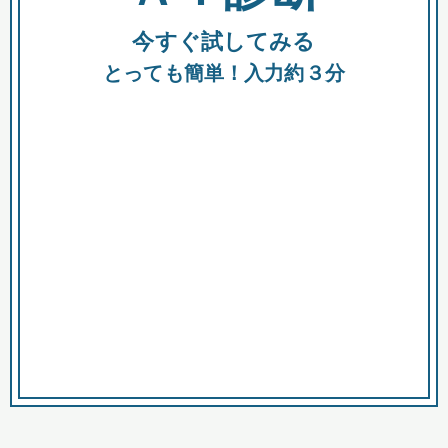
今すぐ試してみる
種類
都
補助金
とっても簡単！入力約３分
助成金
融資
出資
公募期間
市
募集中のみ
購入する商品・サービス
商品で絞り込む
対象経費で絞り込む
キーワード