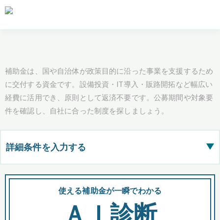
補助金は、国や自治体が政策目的に沿った事業を支援するため
に交付する資金です。設備投資・IT導入・販路開拓など幅広い
経費に活用でき、原則として返済不要です。公募期間や対象要
件を確認し、自社に合った制度を探しましょう。
詳細条件を入力する
▶
都道府県
使える補助金が一瞬でわかる
会
ＡＩ診断
全国の検索結果を含めて表示