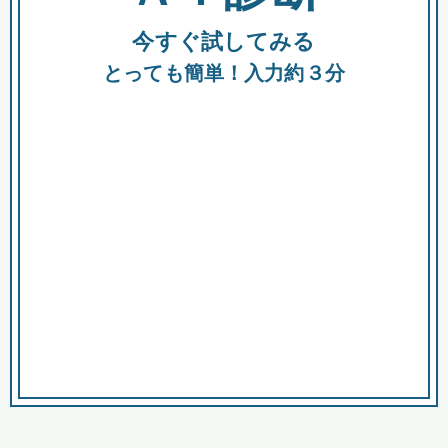
今すぐ試してみる
種類
都
補助金
とっても簡単！入力約３分
助成金
融資
出資
公募期間
市
募集中のみ
購入する商品・サービス
商品で絞り込む
対象経費で絞り込む
キーワード