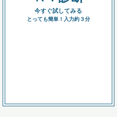
今すぐ試してみる
種類
都
補助金
とっても簡単！入力約３分
助成金
融資
出資
公募期間
市
募集中のみ
購入する商品・サービス
商品で絞り込む
対象経費で絞り込む
キーワード