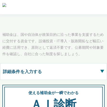
補助金は、国や自治体が政策目的に沿った事業を支援するため
に交付する資金です。設備投資・IT導入・販路開拓など幅広い
経費に活用でき、原則として返済不要です。公募期間や対象要
件を確認し、自社に合った制度を探しましょう。
詳細条件を入力する
▶
都道府県
使える補助金が一瞬でわかる
会
ＡＩ診断
全国の検索結果を含めて表示