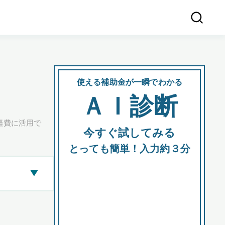
使える補助金が一瞬でわかる
会社
ＡＩ診断
所在
経費に活用で
今すぐ試してみる
都道府
とっても簡単！入力約３分
▶
市区町